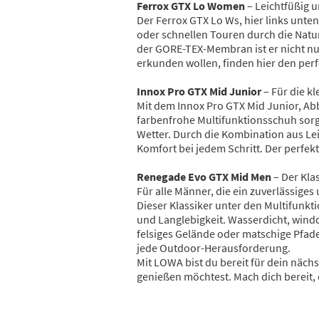
Ferrox GTX Lo Women
– Leichtfüßig 
Der Ferrox GTX Lo Ws, hier links unte
oder schnellen Touren durch die Natu
der GORE-TEX-Membran ist er nicht nu
erkunden wollen, finden hier den perf
Innox Pro GTX Mid Junior
– Für die k
Mit dem Innox Pro GTX Mid Junior, Abb
farbenfrohe Multifunktionsschuh sor
Wetter. Durch die Kombination aus Lei
Komfort bei jedem Schritt. Der perfek
Renegade Evo GTX Mid Men
– Der Kla
Für alle Männer, die ein zuverlässige
Dieser Klassiker unter den Multifunkt
und Langlebigkeit. Wasserdicht, windd
felsiges Gelände oder matschige Pfad
jede Outdoor-Herausforderung.
Mit LOWA bist du bereit für dein nächs
genießen möchtest. Mach dich bereit,