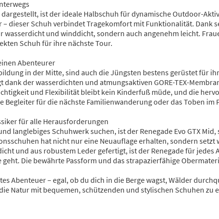
unterwegs
n dargestellt, ist der ideale Halbschuh für dynamische Outdoor-Ak
r – dieser Schuh verbindet Tragekomfort mit Funktionalität. Dank 
r wasserdicht und winddicht, sondern auch angenehm leicht. Frau
ekten Schuh für ihre nächste Tour.
leinen Abenteurer
ildung in der Mitte, sind auch die Jüngsten bestens gerüstet für ih
gt dank der wasserdichten und atmungsaktiven GORE-TEX-Membran 
chtigkeit und Flexibilität bleibt kein Kinderfuß müde, und die her
te Begleiter für die nächste Familienwanderung oder das Toben im F
ssiker für alle Herausforderungen
s und langlebiges Schuhwerk suchen, ist der Renegade Evo GTX Mid, s
ionsschuhen hat nicht nur eine Neuauflage erhalten, sondern setz
icht und aus robustem Leder gefertigt, ist der Renegade für jedes A
e geht. Die bewährte Passform und das strapazierfähige Obermateri
tes Abenteuer – egal, ob du dich in die Berge wagst, Wälder durchqu
 die Natur mit bequemen, schützenden und stylischen Schuhen zu 